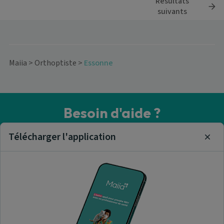
Résultats
suivants
Maiia
>
Orthoptiste
>
Essonne
Besoin d'aide ?
Visitez notre centre de support ou contactez-nous !
Télécharger l'application
Clos
Aide & Contact
Trouver un orthoptiste