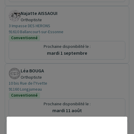
Najatte AISSAOUI
Orthoptiste
3 Impasse DES HERONS
91610 Ballancourt-sur-Essonne
Conventionné
Prochaine disponibilité le :
mardi 1 septembre
Léa BOUGA
Orthoptiste
10 bis Rue de l'Yvette
91160 Longjumeau
Conventionné
Prochaine disponibilité le :
mardi 11 août
Angelique LEGRAS