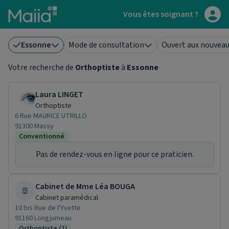
Aller au contenu principal
Vous êtes soignant ?
Essonne
Mode de consultation
Ouvert aux nouveau
Votre recherche de
Orthoptiste
à
Essonne
Laura LINGET
Orthoptiste
6 Rue MAURICE UTRILLO
91300 Massy
Conventionné
Pas de rendez-vous en ligne pour ce praticien.
Cabinet de Mme Léa BOUGA
Cabinet paramédical
10 bis Rue de l'Yvette
91160 Longjumeau
Orthoptiste (1)