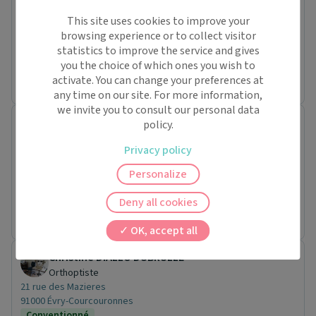
Orthoptiste
19 Rue d'Estienne d'Orves
This site uses cookies to improve your
91220 Brétigny-sur-Orge
browsing experience or to collect visitor
Conventionné
statistics to improve the service and gives
you the choice of which ones you wish to
Prochaine disponibilité le :
activate. You can change your preferences at
mardi 15 septembre
any time on our site. For more information,
we invite you to consult our personal data
Cabinet d'orthoptie de Maria PLAZA
policy.
Cabinet médical
Privacy policy
2 Square Charles Baudelaire
91000 Évry-Courcouronnes
Personalize
Conventionné
Orthoptiste (3)
Prochaine disponibilité le :
Deny all cookies
mardi 1 septembre
OK, accept all
Christine DIALLO DUBRULLE
Orthoptiste
21 rue des Mazieres
91000 Évry-Courcouronnes
Conventionné