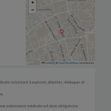
+
−
Leaflet
|
©
OpenStreetMap
contributors
cale consistant à explorer, dépister, rééduquer et 
e.

une ordonnance médicale est donc obligatoire.
