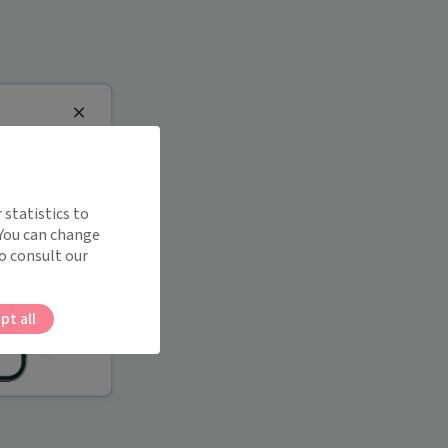
Close
 statistics to
 You can change
o consult our
pt all