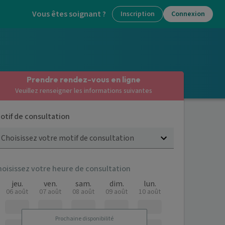
Vous êtes soignant ?
Inscription
Connexion
Prendre rendez-vous en ligne
Veuillez renseigner les informations suivantes
otif de consultation
Choisissez votre motif de consultation
hoisissez votre heure de consultation
jeu.
ven.
sam.
dim.
lun.
06 août
07 août
08 août
09 août
10 août
Prochaine disponibilité