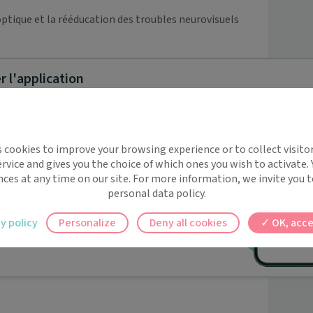
ptique et la rééducation des troubles neurovisuels 
 suivants : 

 l'application
mes

implifie la santé, même en
s cookies to improve your browsing experience or to collect visitor
t !
rvice and gives you the choice of which ones you wish to activate.
 rappels automatiques pour ne plus rien
nces at any time on our site. For more information, we invite you t
personal data policy.
ilement à tous vos documents et rendez-
y policy
Personalize
Deny all cookies
OK, acce
ez en un clic, où que vous soyez.