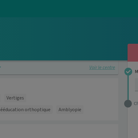
Voir le centre
M
Vertiges
C
ééducation orthoptique
Amblyopie