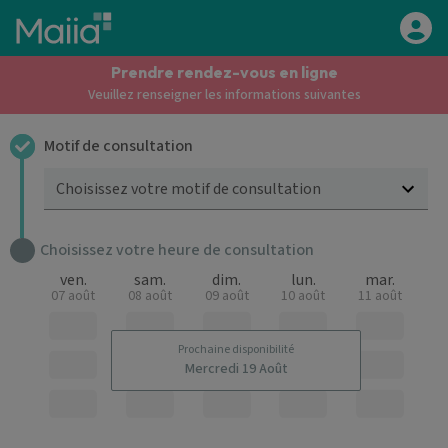
Aller au contenu principal
Prendre rendez-vous en ligne
Veuillez renseigner les informations suivantes
Motif de consultation
Choisissez votre motif de consultation
Choisissez votre heure de consultation
ven.
sam.
dim.
lun.
mar.
07 août
08 août
09 août
10 août
11 août
Prochaine disponibilité
Mercredi 19 Août