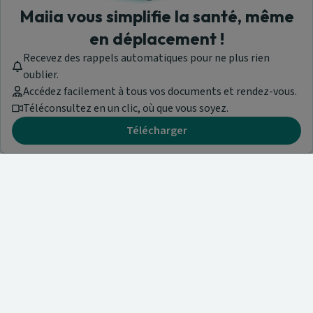
Maiia vous simplifie la santé, même
en déplacement !
Recevez des rappels automatiques pour ne plus rien
oublier.
Accédez facilement à tous vos documents et rendez-vous.
Téléconsultez en un clic, où que vous soyez.
Télécharger
Besoin d'aide ?
Visitez notre centre de support ou contactez-nous !
Aide & Contact
Trouvez un spécialiste