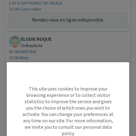
2 AV G ANTHONIOZ DE GAULLE
71230 Saint-Vallier
Rendez-vous en ligne indisponible.
ELODIE ROQUE
Orthoptiste
45 GRANDE RUE
71390 Buxy
Rendez-vous en ligne indisponible.
OPHELIE BOULLET
This site uses cookies to improve your
Orthoptiste
browsing experience or to collect visitor
3 R DU PRE DES ANGLES
statistics to improve the service and gives
71600 Paray-le-Monial
you the choice of which ones you wish to
activate. You can change your preferences at
Rendez-vous en ligne indisponible.
any time on our site. For more information,
we invite you to consult our personal data
policy.