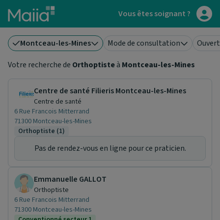
Aller au contenu principal
Vous êtes soignant ?
Montceau-les-Mines
Mode de consultation
Ouvert
Votre recherche de
Orthoptiste
à
Montceau-les-Mines
Centre de santé Filieris Montceau-les-Mines
Centre de santé
6 Rue Francois Mitterrand
71300 Montceau-les-Mines
Orthoptiste (1)
Pas de rendez-vous en ligne pour ce praticien.
Emmanuelle GALLOT
Orthoptiste
6 Rue Francois Mitterrand
71300 Montceau-les-Mines
Conventionné secteur 1