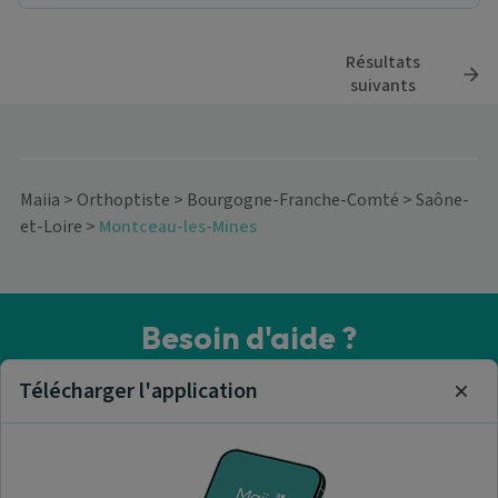
Résultats
suivants
Maiia
>
Orthoptiste
>
Bourgogne-Franche-Comté
>
Saône-
et-Loire
>
Montceau-les-Mines
Besoin d'aide ?
Visitez notre centre de support ou contactez-nous !
Télécharger l'application
Clos
Aide & Contact