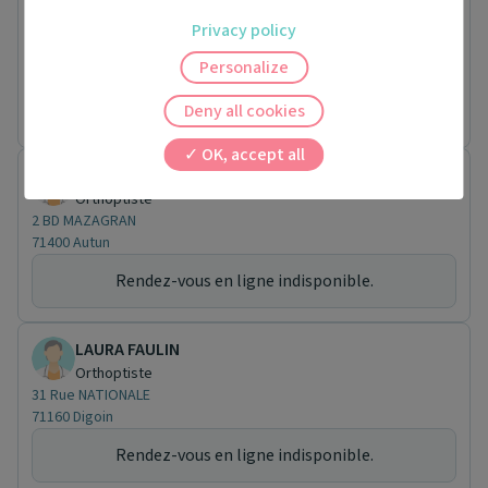
ANAIS FORISSIER
Orthoptiste
Privacy policy
10 Rue DU 8 MAI 1945
Personalize
71600 Paray-le-Monial
Rendez-vous en ligne indisponible.
Deny all cookies
OK, accept all
CHRYSTELE DUNOYER
Orthoptiste
2 BD MAZAGRAN
71400 Autun
Rendez-vous en ligne indisponible.
LAURA FAULIN
Orthoptiste
31 Rue NATIONALE
71160 Digoin
Rendez-vous en ligne indisponible.