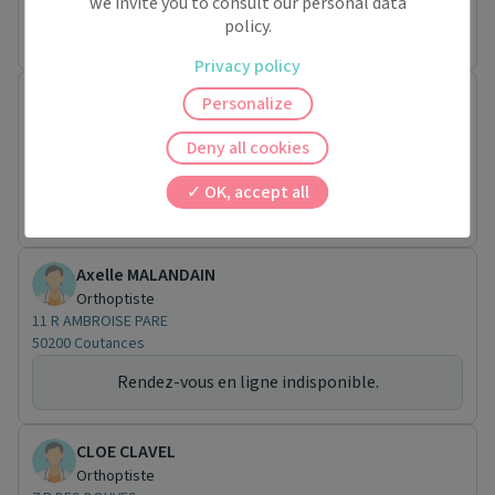
we invite you to consult our personal data
policy.
Rendez-vous en ligne indisponible.
Privacy policy
NATHALIE GUENEE
Personalize
Orthoptiste
11 R AMBROISE PARE
Deny all cookies
50200 Coutances
OK, accept all
Rendez-vous en ligne indisponible.
Axelle MALANDAIN
Orthoptiste
11 R AMBROISE PARE
50200 Coutances
Rendez-vous en ligne indisponible.
CLOE CLAVEL
Orthoptiste