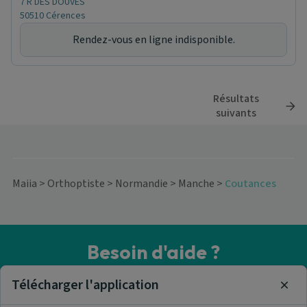
7 R DES DOUVES
50510 Cérences
Rendez-vous en ligne indisponible.
Résultats
suivants
Maiia
>
Orthoptiste
>
Normandie
>
Manche
>
Coutances
Besoin d'aide ?
Visitez notre centre de support ou contactez-nous !
Télécharger l'application
Clos