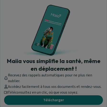
Aide & Contact
Trouver un orthoptiste
A propos de nous
Maiia vous simplifie la santé, même
en déplacement !
Recevez des rappels automatiques pour ne plus rien
Maiia - © 2026 Tous droits réservés
oublier.
Version 1.309.0.1919
Accédez facilement à tous vos documents et rendez-vous.
Les professionnels de santé ayant souscrit à la prise de rendez-vous
Téléconsultez en un clic, où que vous soyez.
en ligne apparaissent en priorité dans les pages de recherche et
Télécharger
d'annuaire.