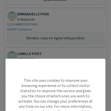
EMMANUELLE PION
Orthoptiste
11 R AMBROISE PARE
50200 Coutances
Rendez-vous en ligne indisponible.
CAMILLE PIVET
Orthoptiste
11 R AMBROISE PARE
50200 Coutances
Rendez-vous en ligne indisponible.
This site uses cookies to improve your
browsing experience or to collect visitor
statistics to improve the service and gives
Axelle MALANDAIN
you the choice of which ones you wish to
Orthoptiste
activate. You can change your preferences at
11 R AMBROISE PARE
any time on our site. For more information,
50200 Coutances