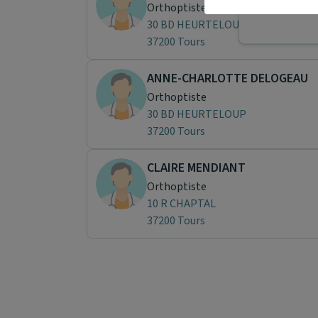
Téléconsult
Orthoptiste
30 BD HEURTELOUP
37200 Tours
ANNE-CHARLOTTE DELOGEAU
Orthoptiste
30 BD HEURTELOUP
37200 Tours
CLAIRE MENDIANT
Orthoptiste
10 R CHAPTAL
37200 Tours