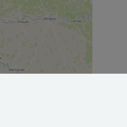
Leaflet
|
©
OpenStreetMap
contributors