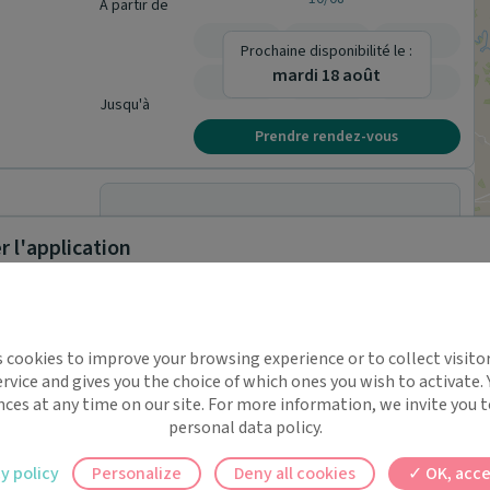
À partir de
-
-
-
Prochaine disponibilité le :
mardi 18 août
-
-
-
Jusqu'à
Prendre rendez-vous
Rendez-vous en ligne indisponible.
 l'application
implifie la santé, même en
s cookies to improve your browsing experience or to collect visitor
t !
Rendez-vous en ligne indisponible.
rvice and gives you the choice of which ones you wish to activate.
 rappels automatiques pour ne plus rien
nces at any time on our site. For more information, we invite you t
personal data policy.
ilement à tous vos documents et rendez-
y policy
Personalize
Deny all cookies
OK, acce