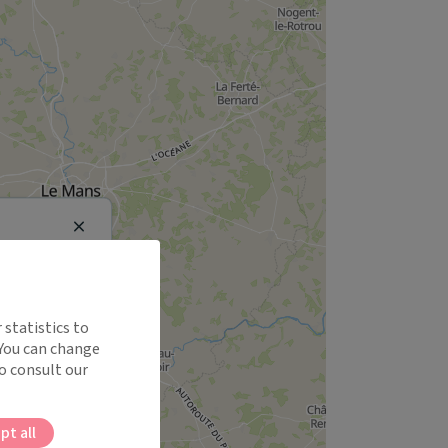
Close
 statistics to
 You can change
o consult our
pt all