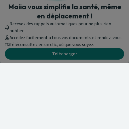
Maiia vous simplifie la santé, même
en déplacement !
Recevez des rappels automatiques pour ne plus rien
oublier.
Accédez facilement à tous vos documents et rendez-vous.
Téléconsultez en un clic, où que vous soyez.
Télécharger
Besoin d'aide ?
Visitez notre centre de support ou contactez-nous !
Aide & Contact
Trouvez un spécialiste