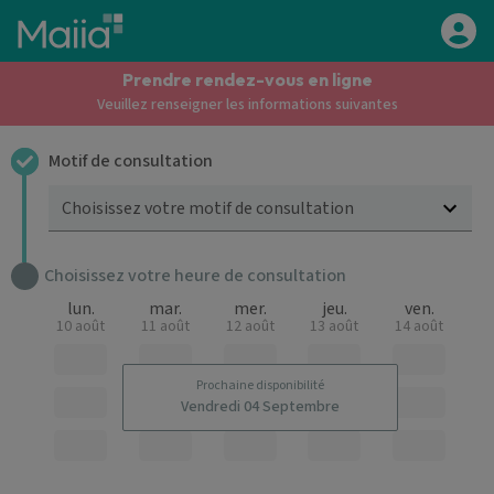
Aller au contenu principal
Prendre rendez-vous en ligne
Veuillez renseigner les informations suivantes
Motif de consultation
Choisissez votre motif de consultation
Choisissez votre heure de consultation
lun.
mar.
mer.
jeu.
ven.
10 août
11 août
12 août
13 août
14 août
Prochaine disponibilité
Vendredi 04 Septembre