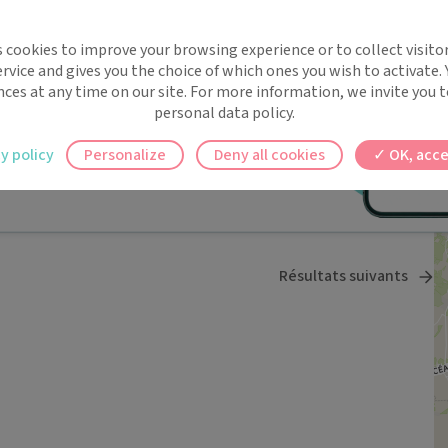
implifie la santé, même en
Rendez-vous en ligne indisponible.
s cookies to improve your browsing experience or to collect visitor
 MATHE
t !
rvice and gives you the choice of which ones you wish to activate.
 rappels automatiques pour ne plus rien
nces at any time on our site. For more information, we invite you t
personal data policy.
ilement à tous vos documents et rendez-
y policy
Personalize
Deny all cookies
OK, acce
Rendez-vous en ligne indisponible.
ez en un clic, où que vous soyez.
Résultats suivants