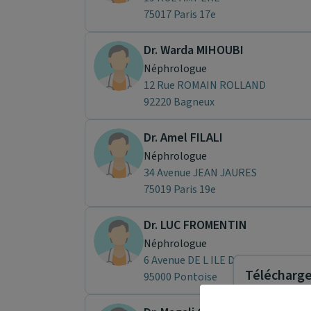
75017 Paris 17e
Dr. Warda MIHOUBI
Néphrologue
12 Rue ROMAIN ROLLAND
92220 Bagneux
Dr. Amel FILALI
Néphrologue
34 Avenue JEAN JAURES
75019 Paris 19e
Dr. LUC FROMENTIN
Néphrologue
6 Avenue DE L ILE DE FRANCE
Télécharger
95000 Pontoise