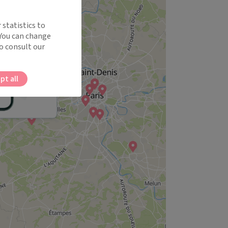
 statistics to
 You can change
o consult our
pt all