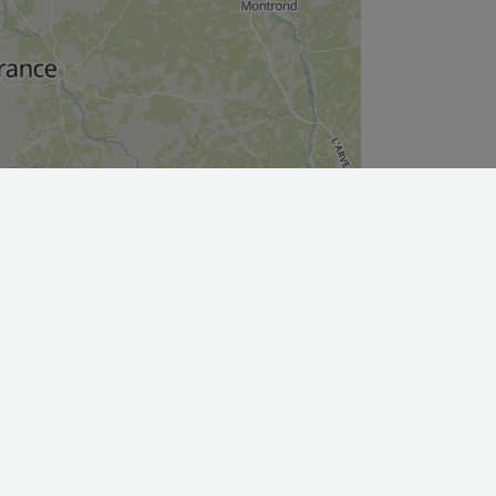
Leaflet
|
©
OpenStreetMap
contributors