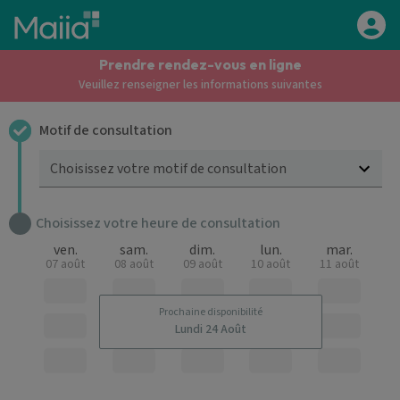
Aller au contenu principal
Prendre rendez-vous en ligne
Veuillez renseigner les informations suivantes
Motif de consultation
Choisissez votre motif de consultation
Choisissez votre heure de consultation
ven.
sam.
dim.
lun.
mar.
07 août
08 août
09 août
10 août
11 août
Prochaine disponibilité
Lundi 24 Août