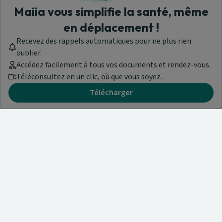
Maiia vous simplifie la santé, même
en déplacement !
Recevez des rappels automatiques pour ne plus rien
oublier.
Accédez facilement à tous vos documents et rendez-vous.
Téléconsultez en un clic, où que vous soyez.
Télécharger
Besoin d'aide ?
Visitez notre centre de support ou contactez-nous !
Aide & Contact
Trouvez un spécialiste