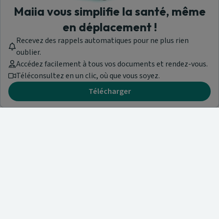
Maiia vous simplifie la santé, même
en déplacement !
Recevez des rappels automatiques pour ne plus rien
oublier.
Accédez facilement à tous vos documents et rendez-vous.
Téléconsultez en un clic, où que vous soyez.
Télécharger
Besoin d'aide ?
Visitez notre centre de support ou contactez-nous !
Aide & Contact
Trouvez un spécialiste