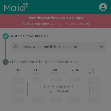
Aller au contenu principal
Prendre rendez-vous en ligne
Veuillez renseigner les informations suivantes
Motif de consultation
Choisissez votre motif de consultation
Choisissez votre heure de consultation
jeu.
ven.
sam.
dim.
lun.
06 août
07 août
08 août
09 août
10 août
Prochaine disponibilité
Lundi 31 Août