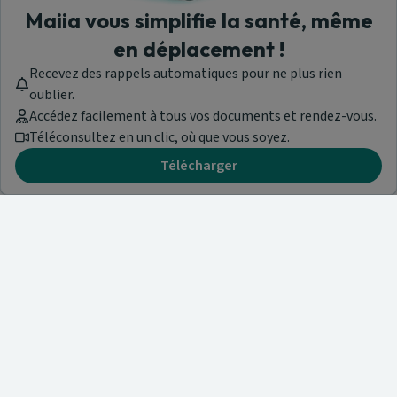
Maiia vous simplifie la santé, même
en déplacement !
Recevez des rappels automatiques pour ne plus rien
oublier.
Accédez facilement à tous vos documents et rendez-vous.
Téléconsultez en un clic, où que vous soyez.
Télécharger
Besoin d'aide ?
Visitez notre centre de support ou contactez-nous !
Aide & Contact
Trouvez un spécialiste