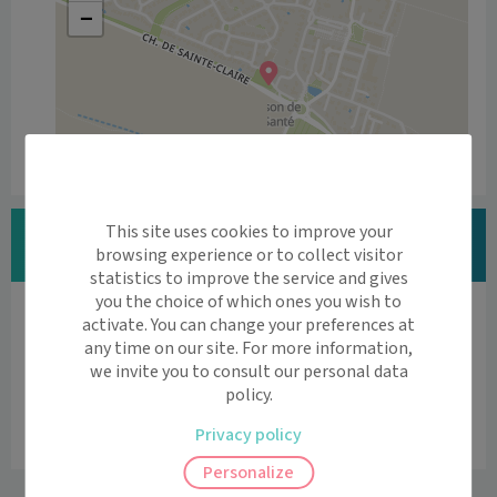
−
Leaflet
|
©
OpenStreetMap
contributors
Vous êtes Dr Sylvie FERRANDI ?
This site uses cookies to improve your
browsing experience or to collect visitor
Modifier vos informations
statistics to improve the service and gives
you the choice of which ones you wish to
Vous êtes professionnel de santé ?
activate. You can change your preferences at
Découvrez l'agenda en ligne et la téléconsultation

any time on our site. For more information,
we invite you to consult our personal data
par Maiia
policy.
Vous êtes professionnel de santé
Privacy policy
Personalize