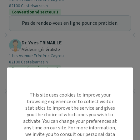
82100 Castelsarrasin
Conventionné secteur 1
Pas de rendez-vous en ligne pour ce praticien.
Dr. Yves TRIMAILLE
Médecin généraliste
1 bis Avenue Frédéric Cayrou
82100 Castelsarrasin
Conventionné secteur 1
Pas de rendez-vous en ligne pour ce praticien.
This site uses cookies to improve your
Dr. Simon ZERDOUN
browsing experience or to collect visitor
Médecin généraliste
statistics to improve the service and gives
28 Rue des Aigrettes
you the choice of which ones you wish to
82210 Saint-Nicolas-de-la-Grave
activate. You can change your preferences at
Conventionné secteur 1
any time on our site. For more information,
Jeu.
we invite you to consult our personal data
06/08