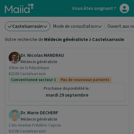
Aller au contenu principal
Vous êtes soignant ?
Castelsarrasin
Mode de consultation
Ouvert aux n
Votre recherche de
Médecin généraliste
à
Castelsarrasin
Dr. Nicolas MANDRAU
Médecin généraliste
4 Rue de la République
82100 Castelsarrasin
Conventionné secteur 1
Pas de nouveaux patients
Prochaine disponibilité le :
mardi 29 septembre
Dr. Marie DECHERF
Médecin généraliste
1 bis Avenue Frédéric Cayrou
82100 Castelsarrasin