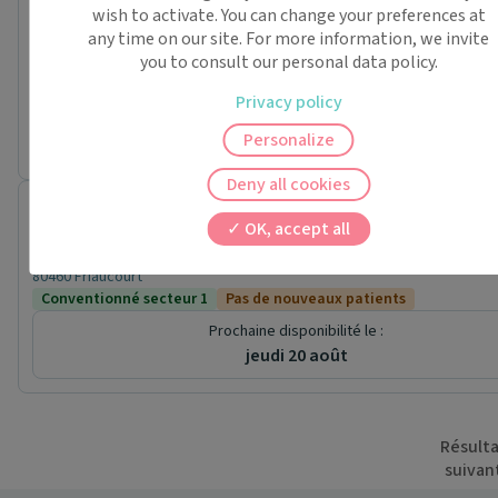
wish to activate. You can change your preferences at
Dim.
À partir de
any time on our site. For more information, we invite
09/08
you to consult our personal data policy.
14:30
-
Privacy policy
Jusqu'à
15:45
-
Personalize
Deny all cookies
Dr. Lise SEIGNEUR
OK, accept all
Médecin généraliste
Rue d’Ault
80460 Friaucourt
Conventionné secteur 1
Pas de nouveaux patients
Prochaine disponibilité le :
jeudi 20 août
Résulta
suivan