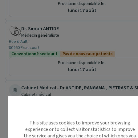
Prochaine disponibilité le :
lundi 17 août
Dr. Simon ANTIDE
Médecin généraliste
Rue d’Ault
80460 Friaucourt
Conventionné secteur 1
Pas de nouveaux patients
Prochaine disponibilité le :
lundi 17 août
Cabinet Médical - Dr ANTIDE, RANGAMA , PIETRASZ & 
Cabinet médical
Rue d’Ault
80460 Friaucourt
Pas de nouveaux patients
Médecin généraliste (5)
Ven.
This site uses cookies to improve your browsing
07/08
experience or to collect visitor statistics to improve
Sam.
the service and gives you the choice of which ones you
08/08