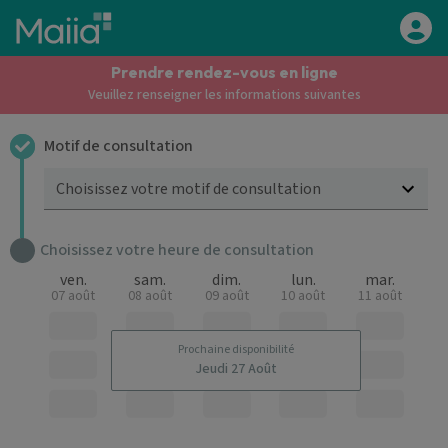
Aller au contenu principal
Prendre rendez-vous en ligne
Veuillez renseigner les informations suivantes
Motif de consultation
Choisissez votre motif de consultation
Choisissez votre heure de consultation
ven.
sam.
dim.
lun.
mar.
07 août
08 août
09 août
10 août
11 août
Prochaine disponibilité
Jeudi 27 Août