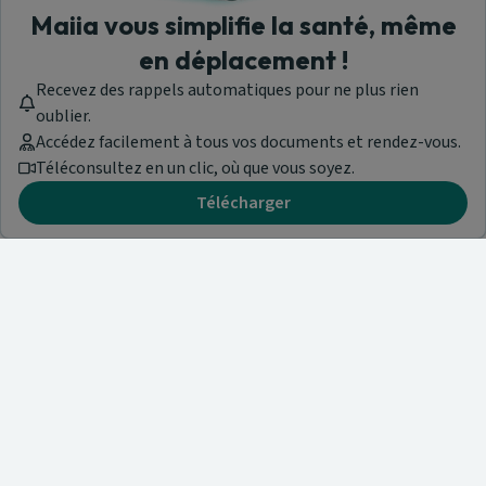
Maiia vous simplifie la santé, même
en déplacement !
Recevez des rappels automatiques pour ne plus rien
oublier.
Accédez facilement à tous vos documents et rendez-vous.
Téléconsultez en un clic, où que vous soyez.
Télécharger
Besoin d'aide ?
Visitez notre centre de support ou contactez-nous !
Aide & Contact
Trouvez un spécialiste