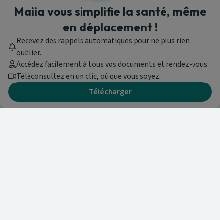
Maiia vous simplifie la santé, même
en déplacement !
Recevez des rappels automatiques pour ne plus rien
oublier.
Accédez facilement à tous vos documents et rendez-vous.
Téléconsultez en un clic, où que vous soyez.
Télécharger
Besoin d'aide ?
Visitez notre centre de support ou contactez-nous !
Aide & Contact
Trouvez un spécialiste