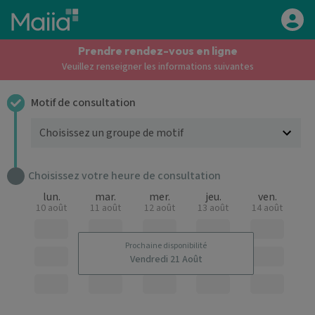
Aller au contenu principal
Prendre rendez-vous en ligne
Veuillez renseigner les informations suivantes
Motif de consultation
Choisissez votre heure de consultation
lun.
mar.
mer.
jeu.
ven.
10 août
11 août
12 août
13 août
14 août
Prochaine disponibilité
Vendredi 21 Août