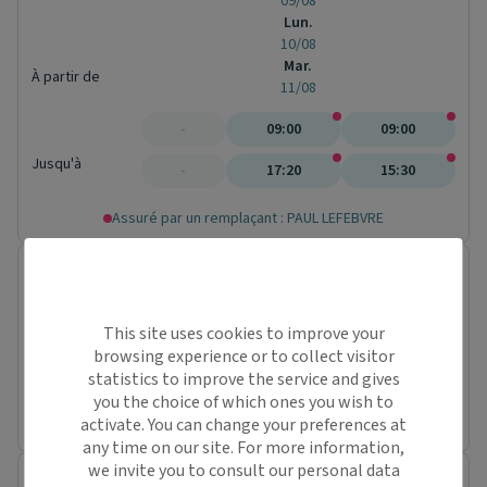
09/08
Lun.
10/08
Mar.
À partir de
11/08
-
09:00
09:00
Jusqu'à
-
17:20
15:30
Assuré par un remplaçant : PAUL LEFEBVRE
Dr. Philippe YAECHE
Médecin généraliste
1 Rue de Sotteville
This site uses cookies to improve your
76100 Rouen
browsing experience or to collect visitor
Conventionné
statistics to improve the service and gives
Prochaine disponibilité le :
you the choice of which ones you wish to
lundi 31 août
activate. You can change your preferences at
any time on our site. For more information,
we invite you to consult our personal data
Dr. Denis LEJEUNE