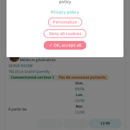
policy.
Médecin généraliste
1e Rue de Trianon
Privacy policy
76300 Sotteville-lès-Rouen
Personalize
Conventionné secteur 1
Pas de nouveaux patients
Prochaine disponibilité le :
Deny all cookies
lundi 21 septembre
OK, accept all
Dr. Muriel LEROY
Médecin généraliste
26 RUE RACINE
76120 Le Grand-Quevilly
Conventionné secteur 1
Pas de nouveaux patients
Dim.
09/08
Lun.
10/08
Mar.
À partir de
11/08
-
-
12:00