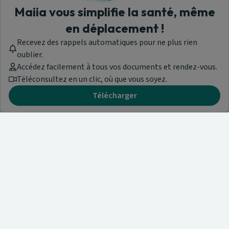
Maiia vous simplifie la santé, même
en déplacement !
Recevez des rappels automatiques pour ne plus rien
oublier.
Accédez facilement à tous vos documents et rendez-vous.
Téléconsultez en un clic, où que vous soyez.
Télécharger
Besoin d'aide ?
Visitez notre centre de support ou contactez-nous !
Aide & Contact
Trouvez un spécialiste