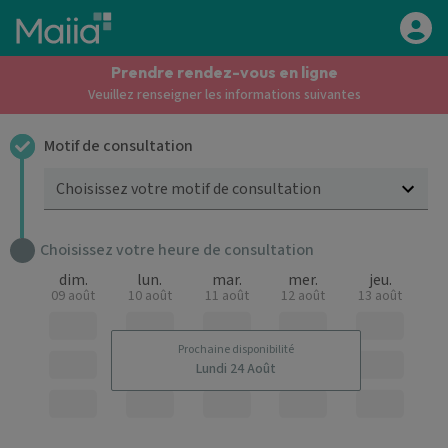
Aller au contenu principal
Prendre rendez-vous en ligne
Veuillez renseigner les informations suivantes
Motif de consultation
Choisissez votre motif de consultation
Choisissez votre heure de consultation
dim.
lun.
mar.
mer.
jeu.
09 août
10 août
11 août
12 août
13 août
Prochaine disponibilité
Lundi 24 Août