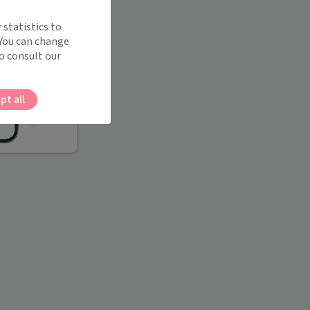
 statistics to
 You can change
o consult our
pt all