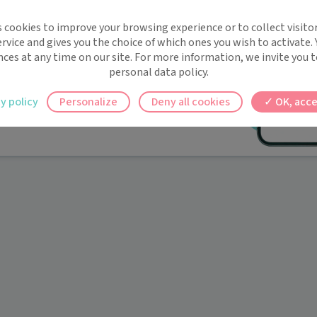
implifie la santé, même en
s cookies to improve your browsing experience or to collect visitor
t !
rvice and gives you the choice of which ones you wish to activate.
 rappels automatiques pour ne plus rien
nces at any time on our site. For more information, we invite you t
personal data policy.
ilement à tous vos documents et rendez-
y policy
Personalize
Deny all cookies
OK, acce
ez en un clic, où que vous soyez.