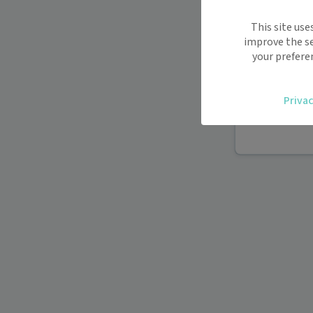
Maiia vous s
This site use
déplacemen
improve the se
Recevez des
your prefere
oublier.
Accédez fac
Privac
vous.
Téléconsult