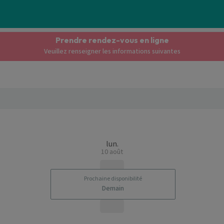
Prendre rendez-vous en ligne
Veuillez renseigner les informations suivantes
lun.
10 août
Prochaine disponibilité
Demain