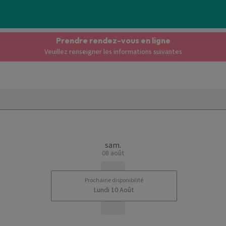
Prendre rendez-vous en ligne
Veuillez renseigner les informations suivantes
sam.
08 août
Prochaine disponibilité
Lundi 10 Août