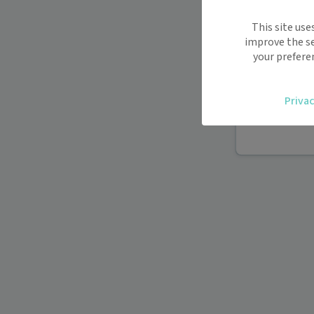
Maiia vous s
This site use
déplacemen
improve the se
Recevez des
your prefere
oublier.
Accédez fac
Privac
vous.
Téléconsult