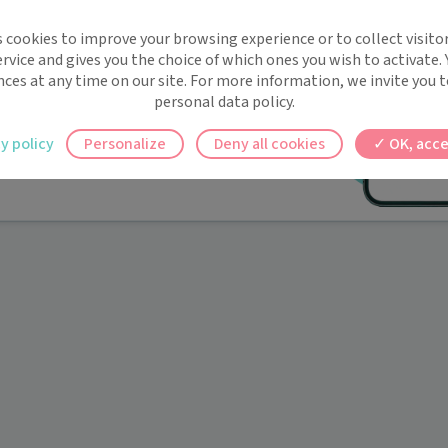
implifie la santé, même en
s cookies to improve your browsing experience or to collect visitor
t !
rvice and gives you the choice of which ones you wish to activate.
 rappels automatiques pour ne plus rien
nces at any time on our site. For more information, we invite you t
personal data policy.
ilement à tous vos documents et rendez-
y policy
Personalize
Deny all cookies
OK, acce
ez en un clic, où que vous soyez.