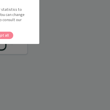
 statistics to
 You can change
o consult our
pt all