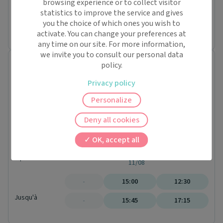
browsing experience or to collect visitor
-
14:45
14:30
statistics to improve the service and gives
you the choice of which ones you wish to
Jusqu'à
-
15:15
15:45
activate. You can change your preferences at
any time on our site. For more information,
we invite you to consult our personal data
Dr. Jeremy BACHELET
policy.
Médecin généraliste
Privacy policy
12 Rue Raoul Briquet
62217 Agny
Personalize
Conventionné secteur 1
Dim.
Deny all cookies
09/08
Lun.
OK, accept all
10/08
Mar.
À partir de
11/08
-
15:00
12:30
Jusqu'à
-
15:45
17:15