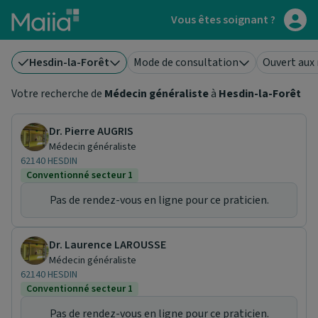
Aller au contenu principal
Vous êtes soignant ?
Hesdin-la-Forêt
Mode de consultation
Ouvert aux
Votre recherche de
Médecin généraliste
à
Hesdin-la-Forêt
Dr. Pierre AUGRIS
Médecin généraliste
62140 HESDIN
Conventionné secteur 1
Pas de rendez-vous en ligne pour ce praticien.
Dr. Laurence LAROUSSE
Médecin généraliste
62140 HESDIN
Conventionné secteur 1
Pas de rendez-vous en ligne pour ce praticien.