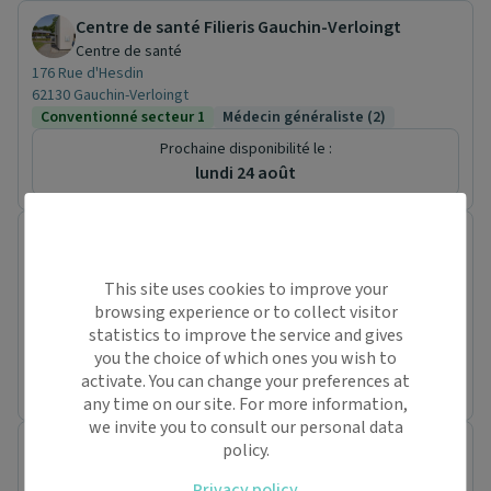
Centre de santé Filieris Gauchin-Verloingt
Centre de santé
176 Rue d'Hesdin
62130 Gauchin-Verloingt
Conventionné secteur 1
Médecin généraliste (2)
Prochaine disponibilité le :
lundi 24 août
Dr. Amandine DEBRAY
Médecin généraliste
4 Rue d'Ivergny
This site uses cookies to improve your
62270 Rebreuviette
browsing experience or to collect visitor
Conventionné secteur 1
statistics to improve the service and gives
you the choice of which ones you wish to
Prochaine disponibilité le :
activate. You can change your preferences at
lundi 10 août
any time on our site. For more information,
we invite you to consult our personal data
Dr. Clement COUTAREL
policy.
Médecin généraliste
Privacy policy