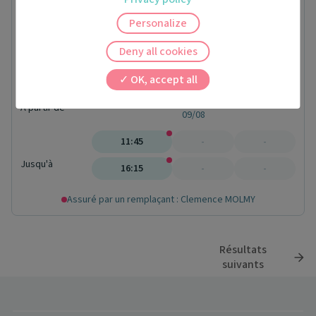
2 RUE GERMINAL
80100 Abbeville
Personalize
Conventionné secteur 1
Pas de nouveaux patients
Ven.
Deny all cookies
07/08
Sam.
OK, accept all
08/08
Dim.
À partir de
09/08
11:45
-
-
Jusqu'à
16:15
-
-
Assuré par un remplaçant : Clemence MOLMY
Résultats
suivants