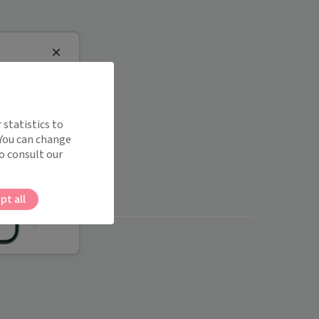
Close
 statistics to
 You can change
o consult our
pt all