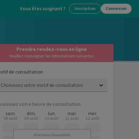
Vous êtes soignant ?
Inscription
Connexion
Prendre rendez-vous en ligne
Veuillez renseigner les informations suivantes
otif de consultation
Choisissez votre motif de consultation
hoisissez votre heure de consultation
sam.
dim.
lun.
mar.
mer.
08 août
09 août
10 août
11 août
12 août
Prochaine disponibilité