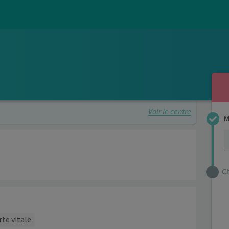
Voir le centre
M
C
rte vitale