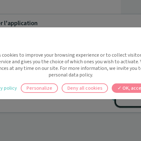
 l'application
implifie la santé, même en
s cookies to improve your browsing experience or to collect visitor
t !
rvice and gives you the choice of which ones you wish to activate.
 rappels automatiques pour ne plus rien
nces at any time on our site. For more information, we invite you t
personal data policy.
ilement à tous vos documents et rendez-
y policy
Personalize
Deny all cookies
OK, acce
ez en un clic, où que vous soyez.
rd
>
Vieux-Condé
>
Dr Mégane GORLING