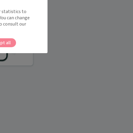
 statistics to
 You can change
o consult our
pt all