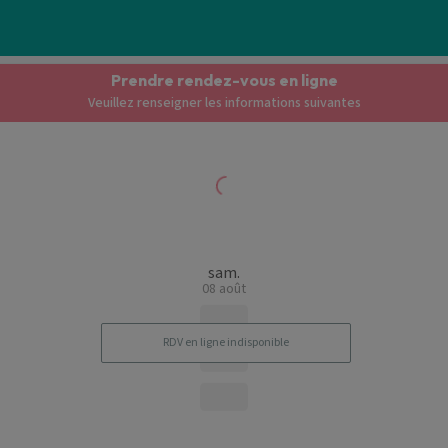
Prendre rendez-vous en ligne
Veuillez renseigner les informations suivantes
sam.
08 août
RDV en ligne indisponible