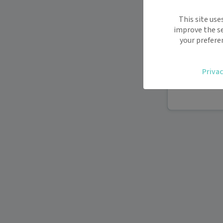
Maiia vous s
This site use
déplacemen
improve the se
Recevez des
your prefere
oublier.
Accédez fac
Privac
vous.
Téléconsult