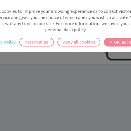
implifie la santé, même en
s cookies to improve your browsing experience or to collect visitor
t !
rvice and gives you the choice of which ones you wish to activate.
 rappels automatiques pour ne plus rien
nces at any time on our site. For more information, we invite you t
personal data policy.
ilement à tous vos documents et rendez-
y policy
Personalize
Deny all cookies
OK, acce
ez en un clic, où que vous soyez.