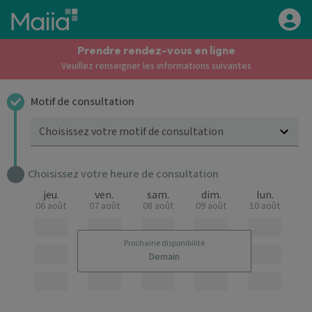
Aller au contenu principal
Prendre rendez-vous en ligne
Veuillez renseigner les informations suivantes
Motif de consultation
Choisissez votre motif de consultation
Choisissez votre heure de consultation
jeu.
ven.
sam.
dim.
lun.
06 août
07 août
08 août
09 août
10 août
Prochaine disponibilité
Demain