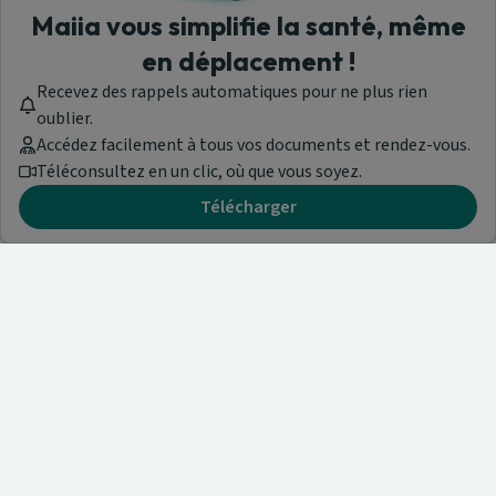
Maiia vous simplifie la santé, même
en déplacement !
Recevez des rappels automatiques pour ne plus rien
oublier.
Accédez facilement à tous vos documents et rendez-vous.
Téléconsultez en un clic, où que vous soyez.
Télécharger
Besoin d'aide ?
Visitez notre centre de support ou contactez-nous !
Aide & Contact
Trouvez un spécialiste