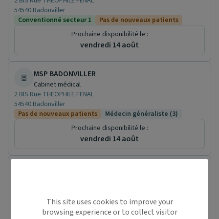
2 BIS Rue THEOPHILE FENAL
54540 Badonviller
Conventionné secteur 1
Pas de nouveaux patients
Prochaine disponibilité le :
vendredi 14 août
MSP BADONVILLER
Cabinet médical
2 BIS Rue THEOPHILE FENAL
54540 Badonviller
Pas de nouveaux patients
Médecin généraliste (3)
Prochaine disponibilité le :
vendredi 14 août
Dr. Veronique BOLZER
Médecin généraliste
15 RUE ALPHONSE DE LAMARTINE
54300 Lunéville
This site uses cookies to improve your
Conventionné secteur 1
browsing experience or to collect visitor