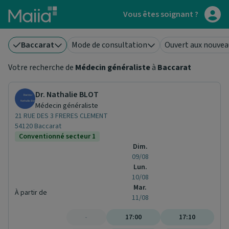
Aller au contenu principal
Vous êtes soignant ?
Baccarat
Mode de consultation
Ouvert aux nouvea
Votre recherche de
Médecin généraliste
à
Baccarat
Dr. Nathalie BLOT
Médecin généraliste
21 RUE DES 3 FRERES CLEMENT
54120 Baccarat
Conventionné secteur 1
Dim.
09/08
Lun.
10/08
Mar.
À partir de
11/08
-
17:00
17:10