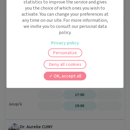
statistics to improve the service and gives
Prochaine disponibilité le :
you the choice of which ones you wish to
jeudi 13 août
activate. You can change your preferences at
any time on our site. For more information,
Dr. Marie-Dominique KLIPFEL-GARTISER
we invite you to consult our personal data
Médecin généraliste
policy.
3 CHEMIN DES BOULLES
Privacy policy
57790 Lorquin
Conventionné secteur 1
Personalize
Dim.
09/08
Deny all cookies
Lun.
10/08
OK, accept all
Mar.
À partir de
11/08
-
17:00
-
Jusqu'à
-
19:00
-
Dr. Aurelie CUNY