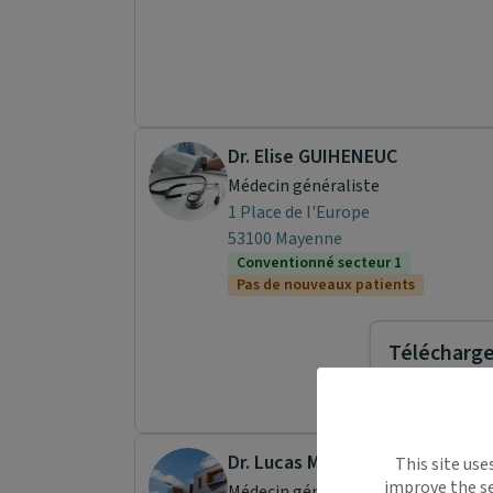
Dr. Elise GUIHENEUC
Médecin généraliste
1 Place de l'Europe
53100 Mayenne
Conventionné secteur 1
Pas de nouveaux patients
Télécharger
Maiia vous s
Dr. Lucas MOREAU
This site use
déplacemen
improve the se
Médecin généraliste