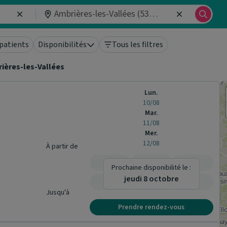
patients
Disponibilités
Tous les filtres
ières-les-Vallées
Lun.
10/08
Mar.
11/08
Mer.
12/08
À partir de
-
-
-
Prochaine disponibilité le :
jeudi 8 octobre
-
-
-
Jusqu'à
Prendre rendez-vous