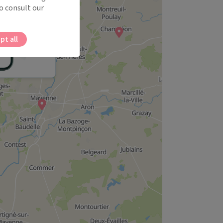
o consult our
pt all