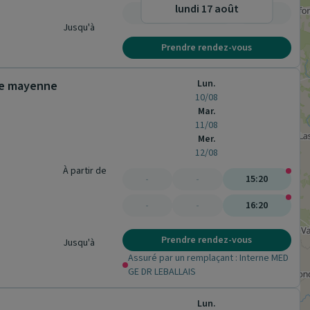
lundi 17 août
-
-
-
Jusqu'à
Prendre rendez-vous
Lun.
 de mayenne
10/08
Mar.
11/08
Mer.
12/08
À partir de
-
-
15:20
-
-
16:20
Prendre rendez-vous
Jusqu'à
Assuré par un remplaçant : Interne MED
GE DR LEBALLAIS
Lun.