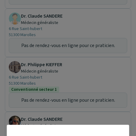
Dr. Claude SANDERE
Médecin généraliste
6 Rue Saint-hubert
51300 Marolles
Pas de rendez-vous en ligne pour ce praticien.
Dr. Philippe KIEFFER
Médecin généraliste
6 Rue Saint-hubert
51300 Marolles
Conventionné secteur 1
Pas de rendez-vous en ligne pour ce praticien.
Dr. Claude SANDERE
Médecin généraliste
6 Rue Saint-hubert