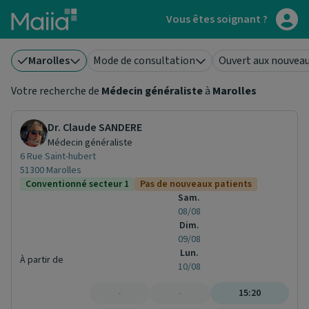
Aller au contenu principal
Vous êtes soignant ?
Marolles
Mode de consultation
Ouvert aux nouveau
Votre recherche de
Médecin généraliste
à
Marolles
Dr. Claude SANDERE
Médecin généraliste
6 Rue Saint-hubert
51300 Marolles
Conventionné secteur 1
Pas de nouveaux patients
Sam.
08/08
Dim.
09/08
Lun.
À partir de
10/08
-
-
15:20