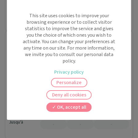
51300 Marolles
Conventionné secteur 1
This site uses cookies to improve your
Pas de rendez-vous en ligne pour ce praticien.
browsing experience or to collect visitor
statistics to improve the service and gives
you the choice of which ones you wish to
Dr. Antoine GUINOISEAU
activate. You can change your preferences at
Médecin généraliste
any time on our site. For more information,
1 BIS RUE PAUL CEZANNE
we invite you to consult our personal data
52100 Saint-Dizier
policy.
Conventionné secteur 1
Sam.
Privacy policy
08/08
Personalize
Dim.
09/08
Deny all cookies
Lun.
À partir de
10/08
OK, accept all
-
-
12:15
Jusqu'à
-
-
-