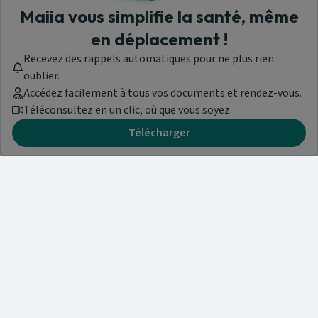
Maiia vous simplifie la santé, même
en déplacement !
Recevez des rappels automatiques pour ne plus rien
oublier.
Accédez facilement à tous vos documents et rendez-vous.
Téléconsultez en un clic, où que vous soyez.
Télécharger
Besoin d'aide ?
Visitez notre centre de support ou contactez-nous !
Aide & Contact
Trouvez un spécialiste