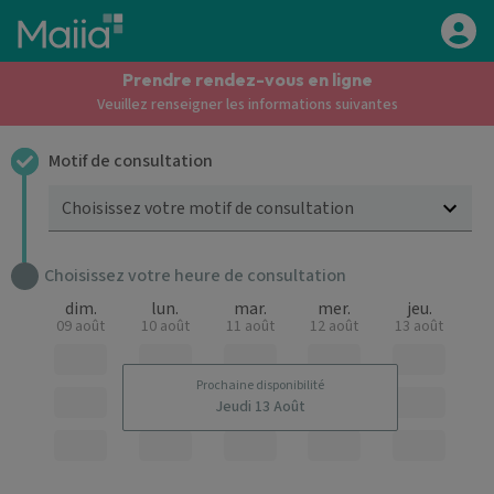
Aller au contenu principal
Prendre rendez-vous en ligne
Veuillez renseigner les informations suivantes
Motif de consultation
Choisissez votre motif de consultation
Choisissez votre heure de consultation
dim.
lun.
mar.
mer.
jeu.
09 août
10 août
11 août
12 août
13 août
Prochaine disponibilité
Jeudi 13 Août