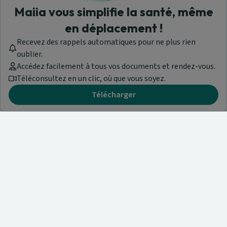
Maiia vous simplifie la santé, même
en déplacement !
Recevez des rappels automatiques pour ne plus rien
oublier.
Accédez facilement à tous vos documents et rendez-vous.
Téléconsultez en un clic, où que vous soyez.
Télécharger
Besoin d'aide ?
Visitez notre centre de support ou contactez-nous !
Aide & Contact
Trouvez un spécialiste