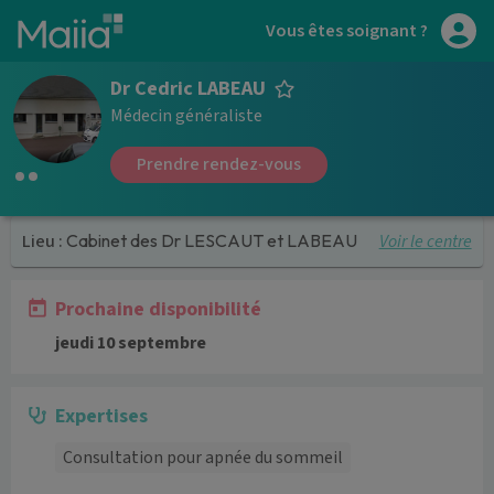
Aller au contenu principal
Vous êtes soignant ?
Dr Cedric LABEAU
Médecin généraliste
Prendre rendez-vous
Voir le centre
Lieu :
Cabinet des Dr LESCAUT et LABEAU
Prochaine disponibilité
jeudi 10 septembre
Expertises
Consultation pour apnée du sommeil