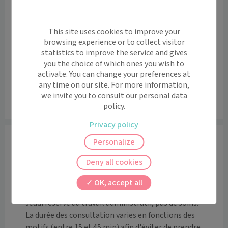
+
This site uses cookies to improve your
−
browsing experience or to collect visitor
statistics to improve the service and gives
you the choice of which ones you wish to
activate. You can change your preferences at
any time on our site. For more information,
we invite you to consult our personal data
policy.
Leaflet
|
©
OpenStreetMap
contributors
Privacy policy
Informations
Personalize
Le DR Cedric LABEAU vous reçoit dans son cabinet au 
Deny all cookies
22 bis Place Cardinal Grente 50410 Percy-en-
Normandie uniquement sur rendez-vous.

OK, accept all
Jeudi réservé au travail administratif, pas de soins. 

La durée des consultation varies en fonctions des 
motifs (entre 15 et 45 min) afin d'éviter de prendre 