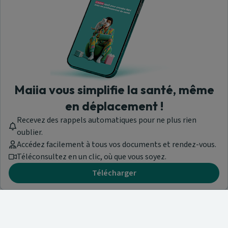
Maiia vous simplifie la santé, même
en déplacement !
Recevez des rappels automatiques pour ne plus rien
oublier.
Accédez facilement à tous vos documents et rendez-vous.
Téléconsultez en un clic, où que vous soyez.
Télécharger
Besoin d'aide ?