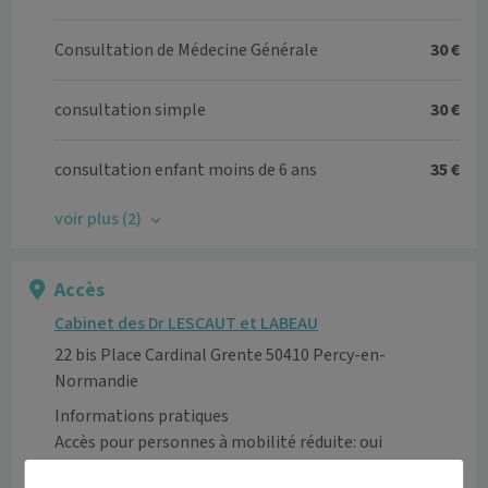
Consultation de Médecine Générale
30 €
consultation simple
30 €
consultation enfant moins de 6 ans
35 €
voir plus (2)
Accès
Cabinet des Dr LESCAUT et LABEAU
22 bis Place Cardinal Grente 50410 Percy-en-
Normandie
Informations pratiques
Accès pour personnes à mobilité réduite: oui
Voir l’itinéraire avec Maps