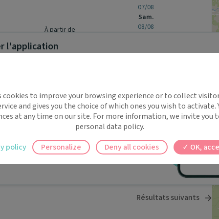
07/08
Sam.
08/08
À partir de
 l'application
-
-
-
Prochaine disponibilité le :
mardi 15 septembre
-
-
-
Jusqu'à
implifie la santé, même en
Prendre rendez-vous
s cookies to improve your browsing experience or to collect visitor
t !
rvice and gives you the choice of which ones you wish to activate.
 rappels automatiques pour ne plus rien
nces at any time on our site. For more information, we invite you t
personal data policy.
Pas de rendez-vous en ligne pour ce
ilement à tous vos documents et rendez-
praticien.
y policy
Personalize
Deny all cookies
OK, acce
ez en un clic, où que vous soyez.
Résultats suivants