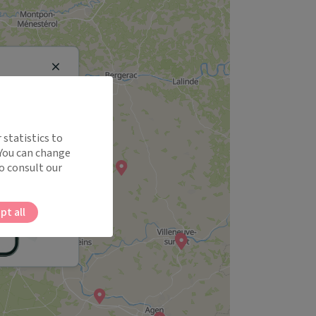
Close
 statistics to
 You can change
o consult our
pt all