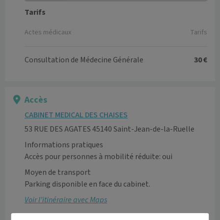
Tarifs
Actes médicaux
Tarifs
Consultation de Médecine Générale
30 €
Accès
CABINET MEDICAL DES CHAISES
53 RUE DES AGATES 45140 Saint-Jean-de-la-Ruelle
Informations pratiques
Accès pour personnes à mobilité réduite: oui
Moyen de transport
Parking disponible en face du cabinet. 
Voir l’itinéraire avec Maps