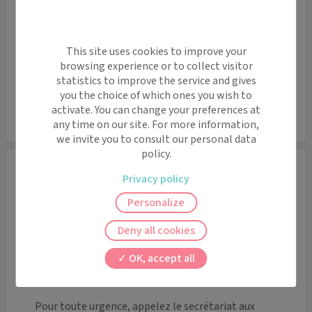
+
−
This site uses cookies to improve your
browsing experience or to collect visitor
statistics to improve the service and gives
you the choice of which ones you wish to
activate. You can change your preferences at
any time on our site. For more information,
Leaflet
|
©
OpenStreetMap
contributors
we invite you to consult our personal data
policy.
Informations
Privacy policy
Le docteur BATTAULT Marie reçoit ses patients au 53 
Personalize
rue des agates à Saint-Jean-de-la-Ruelle pour des 
consultations de médecine générale. 

Deny all cookies
La prise de rendez-vous est possible sur le site 
OK, accept all
Maiia.com. 

Pour toute urgence, appelez le secrétariat aux 