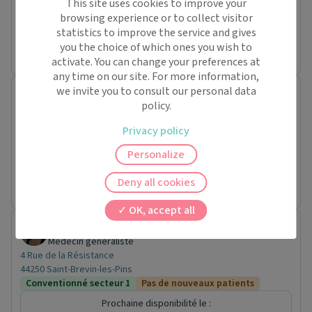
44250 Saint-Brevin-les-Pins
This site uses cookies to improve your
Conventionné secteur 1
Pas de nouveaux patients
browsing experience or to collect visitor
statistics to improve the service and gives
Prochaine disponibilité le :
you the choice of which ones you wish to
mardi 18 août
activate. You can change your preferences at
any time on our site. For more information,
we invite you to consult our personal data
Dr. Véronique DAVIERE
policy.
Médecin généraliste
4 Rue de la Résistance
Privacy policy
44250 Saint-Brevin-les-Pins
Conventionné secteur 1
Pas de nouveaux patients
Personalize
Prochaine disponibilité le :
Deny all cookies
jeudi 27 août
OK, accept all
Dr. Brigitte LAUNAY
Médecin généraliste
4 Rue de la Résistance
44250 Saint-Brevin-les-Pins
Conventionné secteur 1
Pas de nouveaux patients
Prochaine disponibilité le :