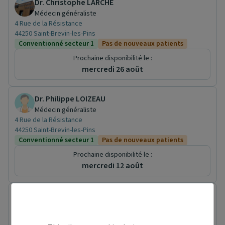
Dr. Christophe LARCHE
Médecin généraliste
4 Rue de la Résistance
44250 Saint-Brevin-les-Pins
Conventionné secteur 1
Pas de nouveaux patients
Prochaine disponibilité le :
mercredi 26 août
Dr. Philippe LOIZEAU
Médecin généraliste
4 Rue de la Résistance
44250 Saint-Brevin-les-Pins
Conventionné secteur 1
Pas de nouveaux patients
Prochaine disponibilité le :
mercredi 12 août
Dr. Zelie BILLON
Médecin généraliste
4 Rue de la Résistance