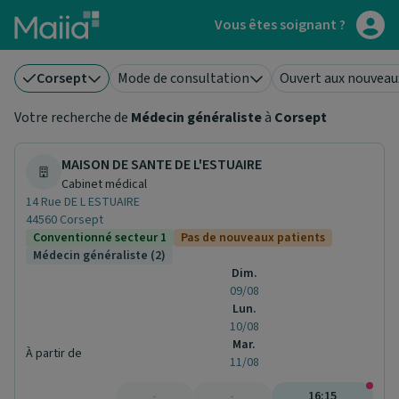
Aller au contenu principal
Vous êtes soignant ?
Corsept
Mode de consultation
Ouvert aux nouveau
Votre recherche de
Médecin généraliste
à
Corsept
MAISON DE SANTE DE L'ESTUAIRE
Cabinet médical
14 Rue DE L ESTUAIRE
44560 Corsept
Conventionné secteur 1
Pas de nouveaux patients
Médecin généraliste (2)
Dim.
09/08
Lun.
10/08
Mar.
À partir de
11/08
-
-
16:15