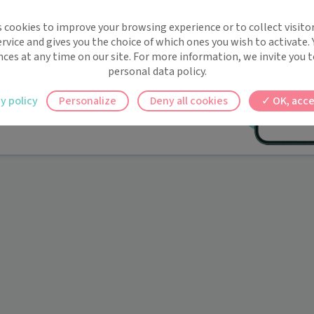
implifie la santé, même en
s cookies to improve your browsing experience or to collect visitor
t !
rvice and gives you the choice of which ones you wish to activate.
 rappels automatiques pour ne plus rien
nces at any time on our site. For more information, we invite you t
personal data policy.
ilement à tous vos documents et rendez-
y policy
Personalize
Deny all cookies
OK, acce
ez en un clic, où que vous soyez.