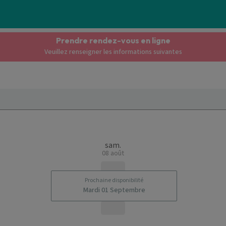
Prendre rendez-vous en ligne
Veuillez renseigner les informations suivantes
sam.
08 août
Prochaine disponibilité
Mardi 01 Septembre