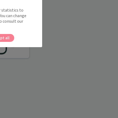
 statistics to
 You can change
o consult our
pt all