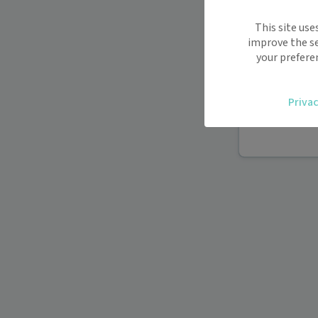
Maiia vous s
This site use
déplacemen
improve the se
Recevez des
your prefere
oublier.
Accédez fac
Privac
vous.
Téléconsult