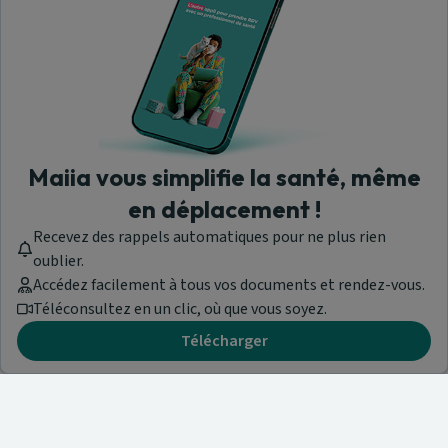
Maiia vous simplifie la santé, même
en déplacement !
Recevez des rappels automatiques pour ne plus rien
oublier.
Accédez facilement à tous vos documents et rendez-vous.
Téléconsultez en un clic, où que vous soyez.
Télécharger
Besoin d'aide ?