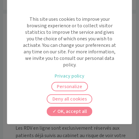
Leaflet
|
©
OpenStreetMap
contributors
This site uses cookies to improve your
Informations
browsing experience or to collect visitor
Le Docteur Bujoli, médecin généraliste, reçoit les 
statistics to improve the service and gives
you the choice of which ones you wish to
enfants et les adultes pour tous types de soins 
activate. You can change your preferences at
médicaux généraux (consultation, contrôle annuel, 
any time on our site. For more information,
vaccination, bilan de santé). Elle assure également un 
we invite you to consult our personal data
suivi des patients dans le temps et les oriente vers des 
policy.
médecins spécialistes en cas de besoin.

Privacy policy
Maiia vous permet de prendre un rendez-vous 
Personalize
programmé. Si vous souhaitez un Rendez-Vous avec un 
délai de moins de 15 jours, ou en cas d'urgence, ou si 
Deny all cookies
aucun créneau ne correspond, vous pouvez appeler le 
OK, accept all
secrétariat.

Les RDV en ligne sont exclusivement réservés aux 
patients déjà suivis au cabinet au risque de voir votre 