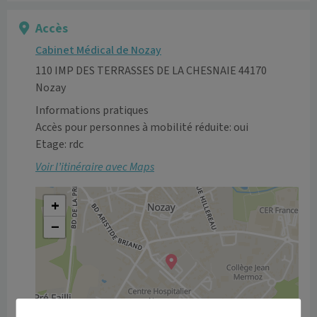
Accès
Cabinet Médical de Nozay
110 IMP DES TERRASSES DE LA CHESNAIE 44170
Nozay
Informations pratiques
Accès pour personnes à mobilité réduite: oui
Etage: rdc
Voir l’itinéraire avec Maps
+
−