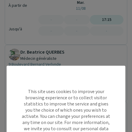
Mar.
À partir de
11/08
-
-
17:15
Jusqu'à
-
-
-
Dr. Beatrice QUERBES
Médecin généraliste
9 Boulevard Bernard Verlynde
44690 La Haie-Fouassière
Conventionné secteur 1
Pas de nouveaux patients
Prochaine disponibilité le :
mercredi 12 août
This site uses cookies to improve your
browsing experience or to collect visitor
statistics to improve the service and gives
Cabinet médical de La Haie-Fouassière
you the choice of which ones you wish to
Cabinet médical
activate. You can change your preferences at
9 Boulevard Bernard Verlynde
any time on our site. For more information,
44690 La Haie-Fouassière
we invite you to consult our personal data