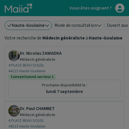
Aller au contenu principal
Vous êtes soignant ?
Haute-Goulaine
Mode de consultation
Ouvert aux
Votre recherche de
Médecin généraliste
à
Haute-Goulaine
Dr. Nicolas ZAWADKA
Médecin généraliste
4 PLACE BEAU SOLEIL
44115 Haute-Goulaine
Conventionné secteur 1
Prochaine disponibilité le :
lundi 7 septembre
Dr. Paul CHAMBET
Médecin généraliste
4 PLACE BEAU SOLEIL
44115 Haute-Goulaine