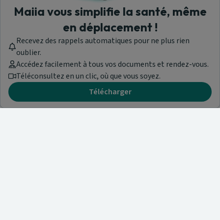
Maiia vous simplifie la santé, même
en déplacement !
Recevez des rappels automatiques pour ne plus rien
oublier.
Accédez facilement à tous vos documents et rendez-vous.
Téléconsultez en un clic, où que vous soyez.
Télécharger
Besoin d'aide ?
Visitez notre centre de support ou contactez-nous !
Aide & Contact
Trouvez un spécialiste