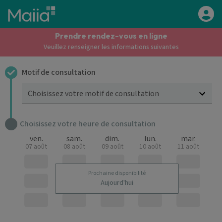
Aller au contenu principal
Prendre rendez-vous en ligne
Veuillez renseigner les informations suivantes
Motif de consultation
Choisissez votre motif de consultation
Choisissez votre heure de consultation
ven.
sam.
dim.
lun.
mar.
07 août
08 août
09 août
10 août
11 août
Prochaine disponibilité
Aujourd'hui