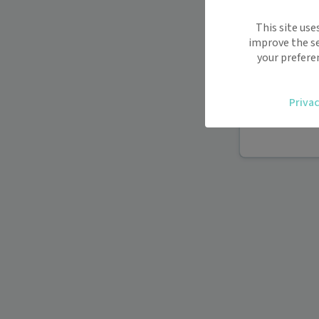
Maiia vous s
This site use
déplacemen
improve the se
Recevez des
your prefere
oublier.
Accédez fac
Privac
vous.
Téléconsult