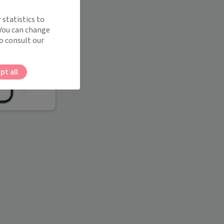
 statistics to
 You can change
o consult our
pt all