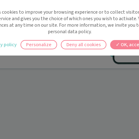
implifie la santé, même en
s cookies to improve your browsing experience or to collect visitor
t !
rvice and gives you the choice of which ones you wish to activate.
 rappels automatiques pour ne plus rien
nces at any time on our site. For more information, we invite you t
personal data policy.
ilement à tous vos documents et rendez-
y policy
Personalize
Deny all cookies
OK, acce
ez en un clic, où que vous soyez.