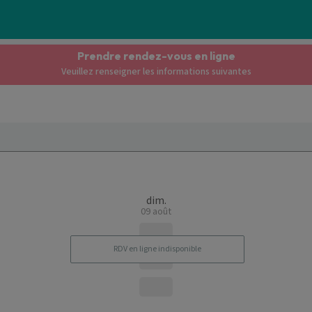
Prendre rendez-vous en ligne
Veuillez renseigner les informations suivantes
dim.
09 août
RDV en ligne indisponible