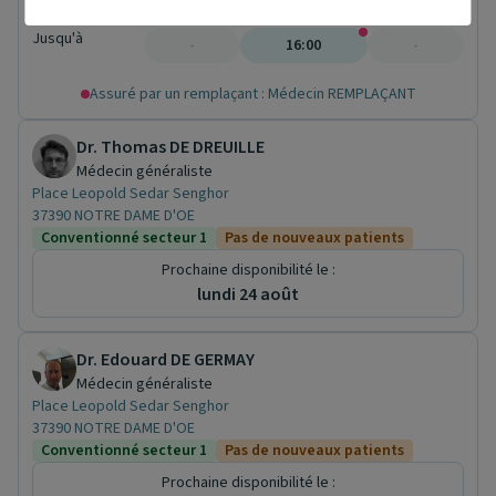
-
10:30
-
Jusqu'à
-
16:00
-
Assuré par un remplaçant : Médecin REMPLAÇANT
Dr. Thomas DE DREUILLE
Médecin généraliste
Place Leopold Sedar Senghor
37390 NOTRE DAME D'OE
Conventionné secteur 1
Pas de nouveaux patients
Prochaine disponibilité le :
lundi 24 août
Dr. Edouard DE GERMAY
Médecin généraliste
Place Leopold Sedar Senghor
37390 NOTRE DAME D'OE
Conventionné secteur 1
Pas de nouveaux patients
Prochaine disponibilité le :