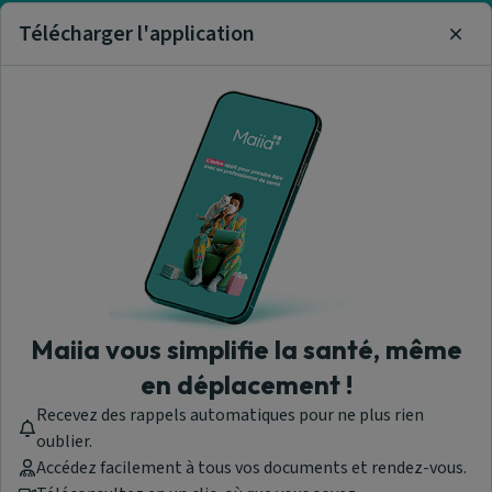
Télécharger l'application
Clos
Trouver un médecin
généraliste
Nos articles et informations
A propos de nous
Maiia vous simplifie la santé, même
en déplacement !
Recevez des rappels automatiques pour ne plus rien
Maiia - © 2026 Tous droits réservés
oublier.
Version 1.309.0.1919
Accédez facilement à tous vos documents et rendez-vous.
Les professionnels de santé ayant souscrit à la prise de rendez-vous