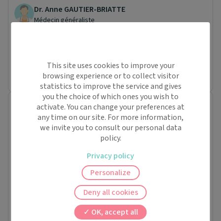
Dr. Anne GAUTIER-BRIATTE
Médecin généraliste
Place Leopold Sedar Senghor
37390 NOTRE DAME D'OE
Conventionné secteur 1
Prochaine disponibilité le :
This site uses cookies to improve your
mardi 25 août
browsing experience or to collect visitor
statistics to improve the service and gives
you the choice of which ones you wish to
Dr. Aurélien ESCOT
activate. You can change your preferences at
Médecin généraliste
any time on our site. For more information,
Place Leopold Sedar Senghor
we invite you to consult our personal data
37390 NOTRE DAME D'OE
policy.
Conventionné secteur 1
Pas de nouveaux patients
Lun.
Privacy policy
10/08
Personalize
Mar.
11/08
Deny all cookies
Mer.
À partir de
12/08
OK, accept all