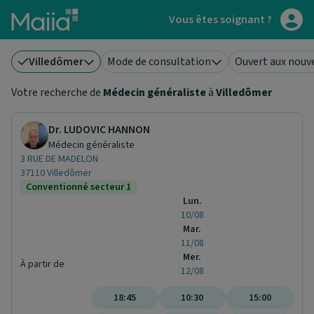
Aller au contenu principal
Vous êtes soignant ?
Villedômer
Mode de consultation
Ouvert aux nouv
Votre recherche de
Médecin généraliste
à
Villedômer
Dr. LUDOVIC HANNON
Médecin généraliste
3 RUE DE MADELON
37110 Villedômer
Conventionné secteur 1
Lun.
10/08
Mar.
11/08
Mer.
À partir de
12/08
18:45
10:30
15:00