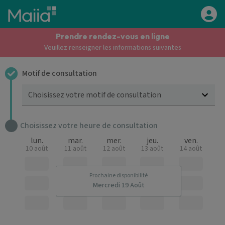
Aller au contenu principal
Prendre rendez-vous en ligne
Veuillez renseigner les informations suivantes
Motif de consultation
Choisissez votre motif de consultation
Choisissez votre heure de consultation
lun.
mar.
mer.
jeu.
ven.
10 août
11 août
12 août
13 août
14 août
Prochaine disponibilité
Mercredi 19 Août