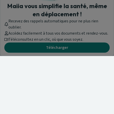
Maiia vous simplifie la santé, même
en déplacement !
Recevez des rappels automatiques pour ne plus rien
oublier.
Accédez facilement à tous vos documents et rendez-vous.
Téléconsultez en un clic, où que vous soyez.
Télécharger
Besoin d'aide ?
Visitez notre centre de support ou contactez-nous !
Aide & Contact
Trouvez un spécialiste