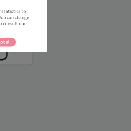
 statistics to
 You can change
o consult our
pt all