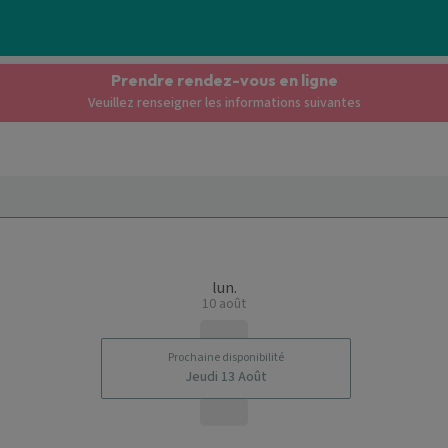
Prendre rendez-vous en ligne
Veuillez renseigner les informations suivantes
lun.
10 août
Prochaine disponibilité
Jeudi 13 Août