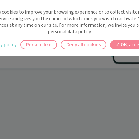
implifie la santé, même en
s cookies to improve your browsing experience or to collect visitor
t !
rvice and gives you the choice of which ones you wish to activate.
 rappels automatiques pour ne plus rien
nces at any time on our site. For more information, we invite you t
personal data policy.
ilement à tous vos documents et rendez-
y policy
Personalize
Deny all cookies
OK, acce
ez en un clic, où que vous soyez.