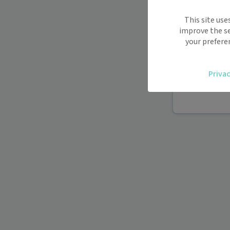
Maiia vous s
This site use
déplacemen
improve the se
Recevez des
your prefere
oublier.
Accédez fac
Privac
vous.
Téléconsult