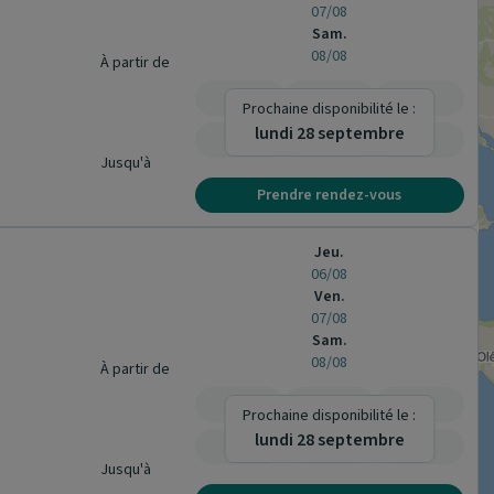
07/08
Sam.
08/08
À partir de
-
-
-
Prochaine disponibilité le :
lundi 28 septembre
-
-
-
Jusqu'à
Prendre rendez-vous
Jeu.
06/08
Ven.
07/08
Sam.
08/08
À partir de
-
-
-
Prochaine disponibilité le :
lundi 28 septembre
-
-
-
Jusqu'à