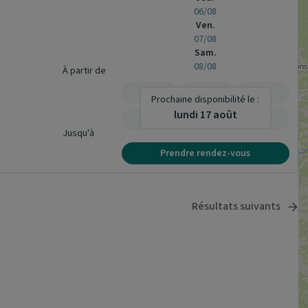
06/08
Ven.
07/08
Sam.
08/08
À partir de
-
-
-
Prochaine disponibilité le :
lundi 17 août
-
-
-
Jusqu'à
Prendre rendez-vous
Résultats suivants