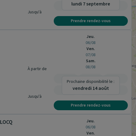
lundi 7 septembre
-
-
-
Jusqu'à
Prendre rendez-vous
Jeu.
06/08
Ven.
07/08
Sam.
08/08
À partir de
-
-
-
Prochaine disponibilité le :
vendredi 14 août
-
-
-
Jusqu'à
Prendre rendez-vous
Jeu.
LLOCQ
06/08
Ven.