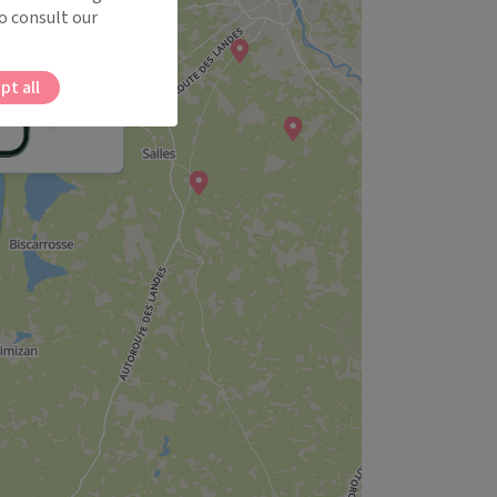
o consult our
pt all