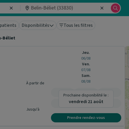
patients
Disponibilités
Tous les filtres
n-Béliet
Jeu.
06/08
Ven.
07/08
Sam.
08/08
À partir de
-
-
-
Prochaine disponibilité le :
vendredi 21 août
-
-
-
Jusqu'à
Prendre rendez-vous