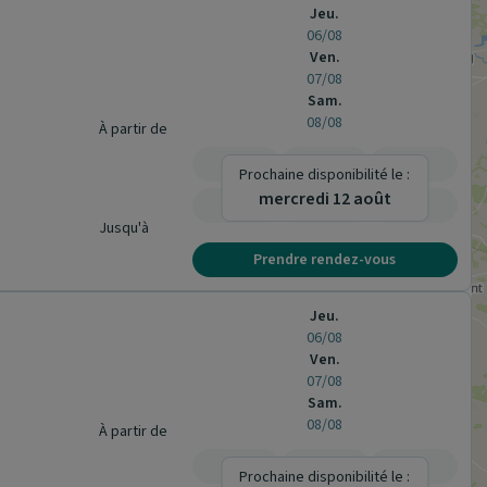
Jeu.
06/08
Ven.
07/08
Sam.
08/08
À partir de
-
-
-
Prochaine disponibilité le :
mercredi 12 août
-
-
-
Jusqu'à
Prendre rendez-vous
Jeu.
06/08
Ven.
07/08
Sam.
08/08
À partir de
-
-
-
Prochaine disponibilité le :