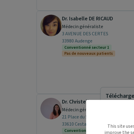
Dr. Isabelle DE RICAUD
Médecin généraliste
3 AVENUE DES CERTES
33980 Audenge
Conventionné secteur 1
Pas de nouveaux patients
Télécharger
Dr. Christelle RENOIR
Médecin généraliste
21 Place du Souvenir
Maiia vous s
33610 Cestas
This site use
déplacemen
Conventionné secteur 1
improve the se