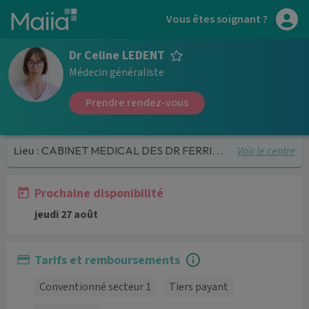
Aller au contenu principal
Vous êtes soignant ?
Dr Celine LEDENT
Médecin généraliste
Prendre rendez-vous
Voir le centre
Lieu :
CABINET MEDICAL DES DR FERRIER ET LEDENT
Prochaine disponibilité
jeudi 27 août
Tarifs et remboursements
Conventionné secteur 1
Tiers payant