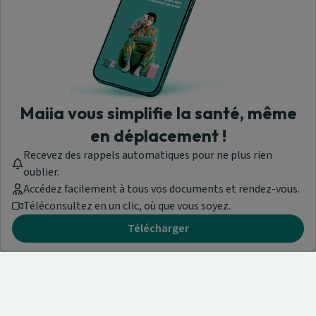
Maiia vous simplifie la santé, même
en déplacement !
Recevez des rappels automatiques pour ne plus rien
oublier.
Accédez facilement à tous vos documents et rendez-vous.
Téléconsultez en un clic, où que vous soyez.
Télécharger
Besoin d'aide ?
Visitez notre centre de support ou contactez-nous !