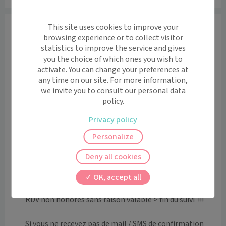
Informations
This site uses cookies to improve your
browsing experience or to collect visitor
CABINET FERME du 3/08 au 16/08 inclus   ainsi que le 31 
statistics to improve the service and gives
aout et 1er sept

you the choice of which ones you wish to
Le  Docteur LEDENT Céline vous accueille dans son 
activate. You can change your preferences at
cabinet au 20 rue Clémence Isaure à Revel 
any time on our site. For more information,
we invite you to consult our personal data
DIRECTEMENT en face centrakor/avec kiné. Le 
policy.
Docteur reçoit les adultes, enfants et nourrissons 
pour :

Privacy policy
- Des consultations de médecine générale 

Personalize
- Des vaccinations (sauf covid)

- Les frottis

Deny all cookies
- Les permis sauf post toxique

OK, accept all
!!!  1 RDV non honoré > tablette de chocolat noir / 2 
RDV non honorés sans raison valable > fin du suivi  !!!

Si vous ne recevez pas de mail / SMS de confirmation 