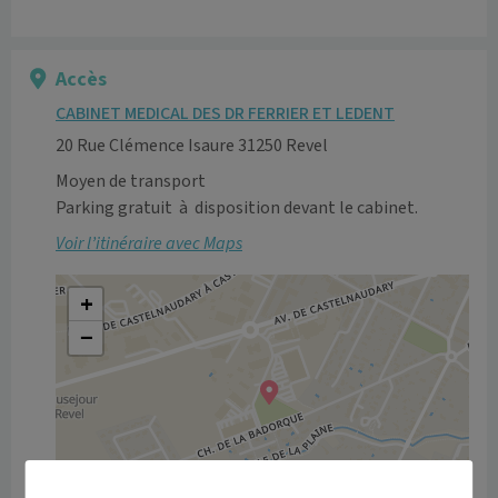
Accès
CABINET MEDICAL DES DR FERRIER ET LEDENT
20 Rue Clémence Isaure 31250 Revel
Moyen de transport
Parking gratuit  à  disposition devant le cabinet.
Voir l’itinéraire avec Maps
+
−
Leaflet
|
©
OpenStreetMap
contributors