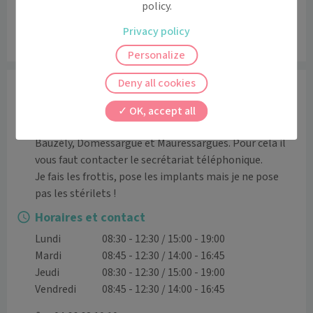
policy.
Privacy policy
Leaflet
|
©
OpenStreetMap
contributors
Personalize
Deny all cookies
Informations
Je prends des nouveaux patients du secteur c'est à dire 
OK, accept all
St Geniès de Malgoirès, Sauzet, La rouvière, Saint 
Bauzély, Domessargue et Mauressargues. Pour cela il 
vous faut contacter le secrétariat téléphonique.

Je fais les frottis, pose les implants mais je ne pose 
pas les stérilets !
Horaires et contact
Lundi
08:30 - 12:30 / 15:00 - 19:00
Mardi
08:45 - 12:30 / 14:00 - 16:45
Jeudi
08:30 - 12:30 / 15:00 - 19:00
Vendredi
08:45 - 12:30 / 14:00 - 16:45