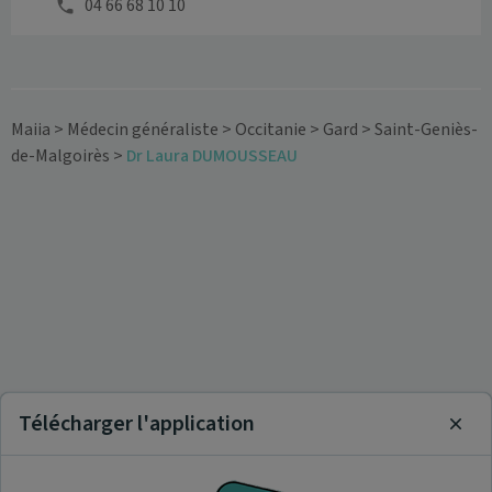
04 66 68 10 10
Maiia
>
Médecin généraliste
>
Occitanie
>
Gard
>
Saint-Geniès-
de-Malgoirès
>
Dr Laura DUMOUSSEAU
Télécharger l'application
Clos