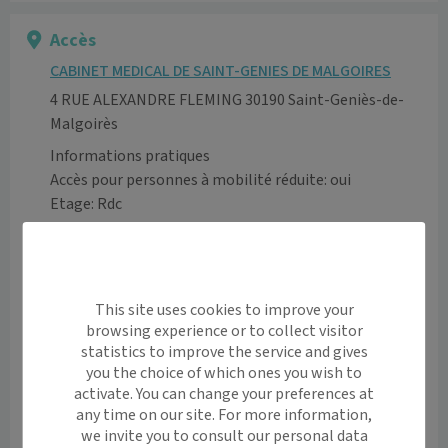
Accès
CABINET MEDICAL DE SAINT-GENIES DE MALGOIRES
4 RUE ALEXANDRE FLEMING 30190 Saint-Geniès-de-
Malgoirès
Informations pratiques
Accès pour personnes à mobilité réduite: oui
Etage: Rdc
Moyen de transport
Pôle de santé situé à coté de la pharmacie.
Voir l’itinéraire avec Maps
This site uses cookies to improve your
browsing experience or to collect visitor
+
statistics to improve the service and gives
−
you the choice of which ones you wish to
activate. You can change your preferences at
any time on our site. For more information,
we invite you to consult our personal data