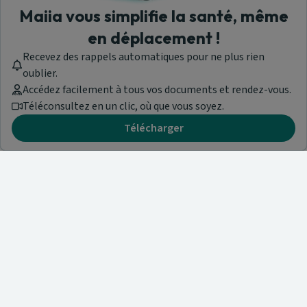
Maiia vous simplifie la santé, même
en déplacement !
Recevez des rappels automatiques pour ne plus rien
oublier.
Accédez facilement à tous vos documents et rendez-vous.
Téléconsultez en un clic, où que vous soyez.
Télécharger
Besoin d'aide ?
Visitez notre centre de support ou contactez-nous !
Aide & Contact
Trouvez un spécialiste