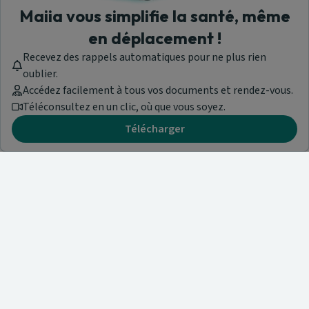
Maiia vous simplifie la santé, même
en déplacement !
Recevez des rappels automatiques pour ne plus rien
oublier.
Accédez facilement à tous vos documents et rendez-vous.
Téléconsultez en un clic, où que vous soyez.
Télécharger
Besoin d'aide ?
Visitez notre centre de support ou contactez-nous !
Aide & Contact
Trouvez un spécialiste