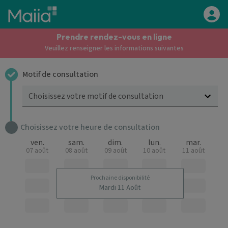
Aller au contenu principal
Prendre rendez-vous en ligne
Veuillez renseigner les informations suivantes
Motif de consultation
Choisissez votre motif de consultation
Choisissez votre heure de consultation
ven.
sam.
dim.
lun.
mar.
07 août
08 août
09 août
10 août
11 août
Prochaine disponibilité
Mardi 11 Août