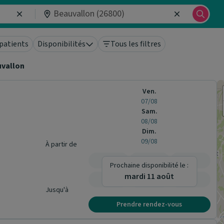
patients
Disponibilités
Tous les filtres
vallon
Ven.
07/08
Sam.
08/08
Dim.
09/08
À partir de
-
-
-
Prochaine disponibilité le :
mardi 11 août
-
-
-
Jusqu'à
Prendre rendez-vous