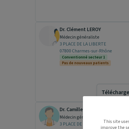
Dr. Clément LEROY
Médecin généraliste
3 PLACE DE LA LIBERTE
07800 Charmes-sur-Rhône
Conventionné secteur 1
Pas de nouveaux patients
Télécharger
Dr. Camille BELLIN
Maiia vous s
Médecin généraliste
This site use
déplacemen
3 PLACE DE LA LIBERTE
improve the se