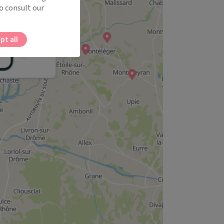
o consult our
pt all