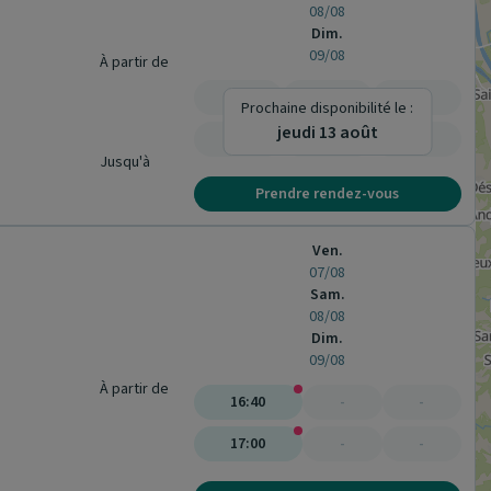
08/08
Dim.
09/08
À partir de
-
-
-
Prochaine disponibilité le :
jeudi 13 août
-
-
-
Jusqu'à
Prendre rendez-vous
Ven.
07/08
Sam.
08/08
Dim.
09/08
À partir de
16:40
-
-
17:00
-
-