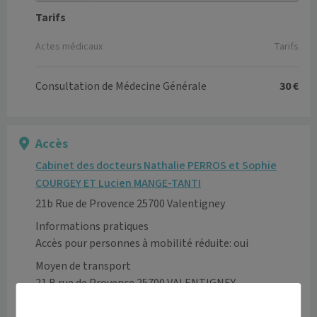
Tarifs
Actes médicaux
Tarifs
Consultation de Médecine Générale
30 €
Accès
Cabinet des docteurs Nathalie PERROS et Sophie
COURGEY ET Lucien MANGE-TANTI
21b Rue de Provence 25700 Valentigney
Informations pratiques
Accès pour personnes à mobilité réduite: oui
Moyen de transport
21 B rue de Provence 25700 VALENTIGNEY
Voir l’itinéraire avec Maps