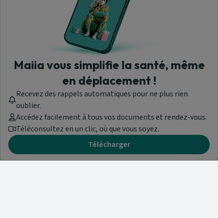
Maiia vous simplifie la santé, même
en déplacement !
Recevez des rappels automatiques pour ne plus rien
oublier.
Accédez facilement à tous vos documents et rendez-vous.
Téléconsultez en un clic, où que vous soyez.
Télécharger
Besoin d'aide ?
Visitez notre centre de support ou contactez-nous !