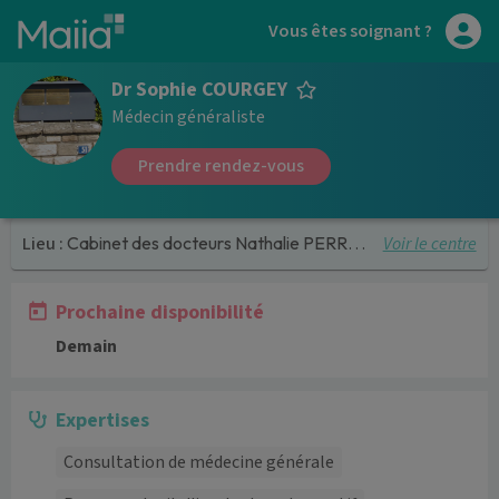
Aller au contenu principal
Vous êtes soignant ?
Dr Sophie COURGEY
Médecin généraliste
Prendre rendez-vous
Voir le centre
Lieu :
Cabinet des docteurs Nathalie PERROS et Sophie COURGEY ET Lucien MANGE-TANTI
Prochaine disponibilité
Demain
Expertises
Consultation de médecine générale