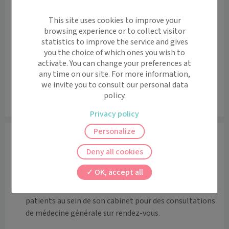
+
This site uses cookies to improve your
browsing experience or to collect visitor
−
statistics to improve the service and gives
you the choice of which ones you wish to
activate. You can change your preferences at
any time on our site. For more information,
we invite you to consult our personal data
policy.
Leaflet
|
©
OpenStreetMap
contributors
Privacy policy
Personalize
Informations
Deny all cookies
Le Docteur COURGEY vous accueille dans son cabinet 
situé au 21 B rue de provence 25700 VALENTIGNEY. 

OK, accept all
Le Docteur, médecin généraliste, accueille ses 
patients au sein de son cabinet pour des consultations 
de médecine générale sur rendez-vous.
