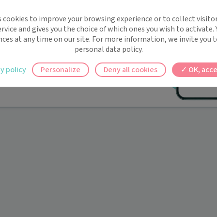
implifie la santé, même en
s cookies to improve your browsing experience or to collect visitor
t !
rvice and gives you the choice of which ones you wish to activate.
 rappels automatiques pour ne plus rien
nces at any time on our site. For more information, we invite you t
personal data policy.
ilement à tous vos documents et rendez-
y policy
Personalize
Deny all cookies
OK, acce
ez en un clic, où que vous soyez.