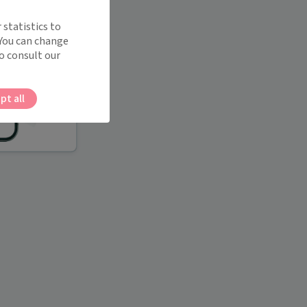
 statistics to
 You can change
o consult our
pt all