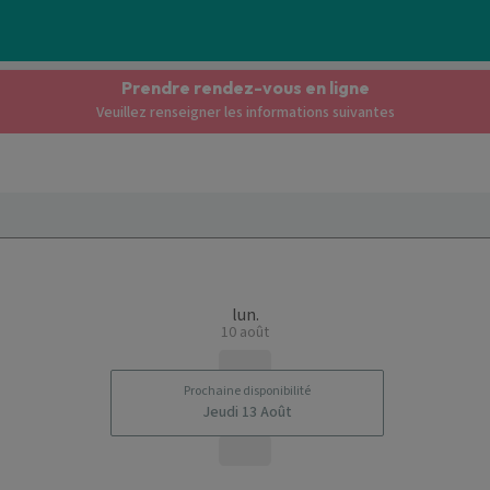
Prendre rendez-vous en ligne
Veuillez renseigner les informations suivantes
lun.
10 août
Prochaine disponibilité
Jeudi 13 Août