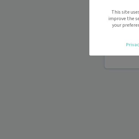
Maiia vous s
This site use
déplacemen
improve the se
Recevez des
your prefere
oublier.
Accédez fac
Privac
vous.
Téléconsult