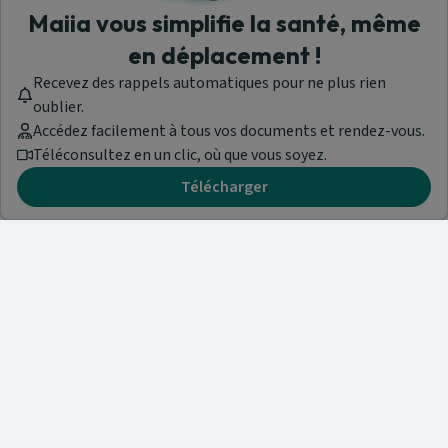
Maiia vous simplifie la santé, même
en déplacement !
Recevez des rappels automatiques pour ne plus rien
oublier.
Accédez facilement à tous vos documents et rendez-vous.
Téléconsultez en un clic, où que vous soyez.
Télécharger
Besoin d'aide ?
Visitez notre centre de support ou contactez-nous !
Aide & Contact
Trouvez un spécialiste