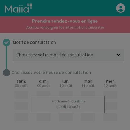
Aller au contenu principal
Prendre rendez-vous en ligne
Veuillez renseigner les informations suivantes
Motif de consultation
Choisissez votre motif de consultation
Choisissez votre heure de consultation
sam.
dim.
lun.
mar.
mer.
08 août
09 août
10 août
11 août
12 août
Prochaine disponibilité
Lundi 10 Août